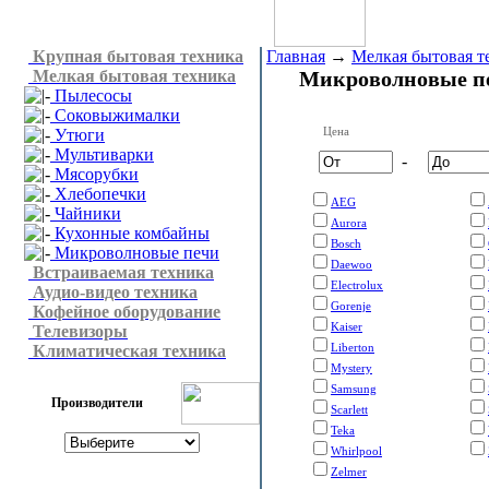
Крупная бытовая техника
Главная
→
Мелкая бытовая т
Мелкая бытовая техника
Микроволновые п
Пылесосы
Соковыжималки
Цена
Утюги
Мультиварки
-
Мясорубки
Хлебопечки
AEG
Чайники
Aurora
Кухонные комбайны
Bosch
Микроволновые печи
Daewoo
Встраиваемая техника
Electrolux
Аудио-видео техника
Gorenje
Кофейное оборудование
Kaiser
Телевизоры
Liberton
Климатическая техника
Mystery
Samsung
Производители
Scarlett
Teka
Whirlpool
Zelmer