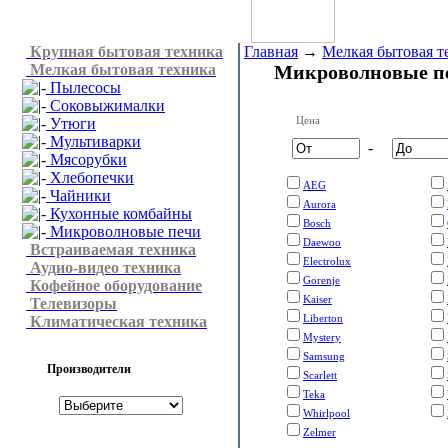
Крупная бытовая техника
Главная
→
Мелкая бытовая т
Мелкая бытовая техника
Микроволновые п
Пылесосы
Соковыжималки
Цена
Утюги
Мультиварки
-
Мясорубки
Хлебопечки
AEG
Чайники
Aurora
Кухонные комбайны
Bosch
Микроволновые печи
Daewoo
Встраиваемая техника
Electrolux
Аудио-видео техника
Gorenje
Кофейное оборудование
Kaiser
Телевизоры
Liberton
Климатическая техника
Mystery
Samsung
Производители
Scarlett
Teka
Whirlpool
Zelmer