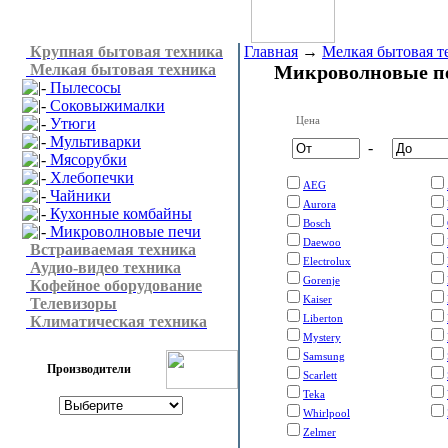
Крупная бытовая техника
Главная
→
Мелкая бытовая т
Мелкая бытовая техника
Микроволновые п
Пылесосы
Соковыжималки
Цена
Утюги
Мультиварки
-
Мясорубки
Хлебопечки
AEG
Чайники
Aurora
Кухонные комбайны
Bosch
Микроволновые печи
Daewoo
Встраиваемая техника
Electrolux
Аудио-видео техника
Gorenje
Кофейное оборудование
Kaiser
Телевизоры
Liberton
Климатическая техника
Mystery
Samsung
Производители
Scarlett
Teka
Whirlpool
Zelmer