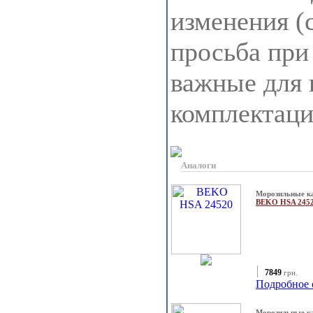
изменения (
просьба при
важные для 
комплектац
Аналоги
Морозильные к
BEKO HSA 245
7849
грн.
Подробное 
Морозильные к