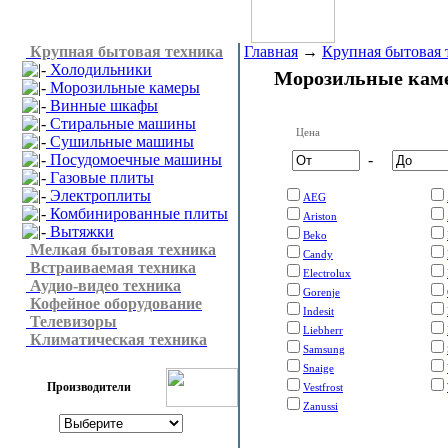
Крупная бытовая техника
Главная
→
Крупная бытовая 
Холодильники
Морозильные кам
Морозильные камеры
Винные шкафы
Стиральные машины
Цена
Сушильные машины
Посудомоечные машины
-
Газовые плиты
Электроплиты
AEG
Комбинированные плиты
Ariston
Вытяжки
Beko
Мелкая бытовая техника
Candy
Встраиваемая техника
Electrolux
Аудио-видео техника
Gorenje
Кофейное оборудование
Indesit
Телевизоры
Liebherr
Климатическая техника
Samsung
Snaige
Производители
Vestfrost
Zanussi