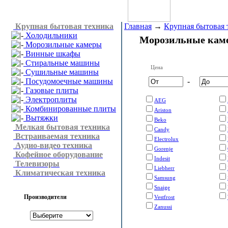
Крупная бытовая техника
Главная
→
Крупная бытовая 
Холодильники
Морозильные кам
Морозильные камеры
Винные шкафы
Стиральные машины
Цена
Сушильные машины
Посудомоечные машины
-
Газовые плиты
Электроплиты
AEG
Комбинированные плиты
Ariston
Вытяжки
Beko
Мелкая бытовая техника
Candy
Встраиваемая техника
Electrolux
Аудио-видео техника
Gorenje
Кофейное оборудование
Indesit
Телевизоры
Liebherr
Климатическая техника
Samsung
Snaige
Производители
Vestfrost
Zanussi