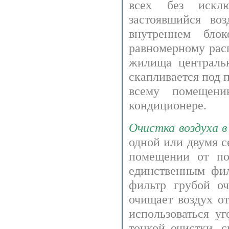
всех без исклю
застоявшийся в
внутреннем бло
равномерному рас
жилища центральн
скапливается под п
всему помещен
кондиционере.
Очистка воздуха 
одной или двумя с
помещении от по
единственным фил
фильтр грубой о
очищает воздух о
использоваться у
тонкой очистки, 