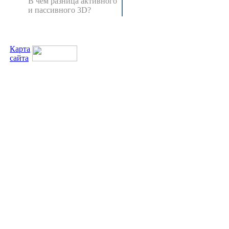
В чем разница активного
и пассивного 3D?
Карта
сайта