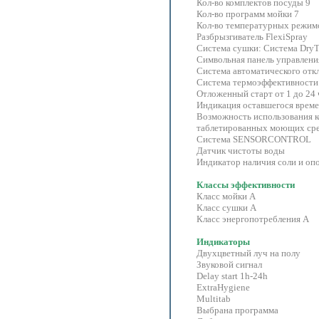
Кол-во комплектов посуды 9
Кол-во программ мойки 7
Кол-во температурных режим
Разбрызгиватель FlexiSpray
Система сушки: Система DryT
Символьная панель управлени
Система автоматического от
Система термоэффективности
Отложенный старт от 1 до 24 
Индикация оставшегося врем
Возможность использования 
таблетированных моющих ср
Система SENSORCONTROL
Датчик чистоты воды
Индикатор наличия соли и оп
Классы эффективности
Класс мойки А
Класс сушки A
Класс энергопотребления А
Индикаторы
Двухцветный луч на полу
Звуковой сигнал
Delay start 1h-24h
ExtraHygiene
Multitab
Выбрана программа