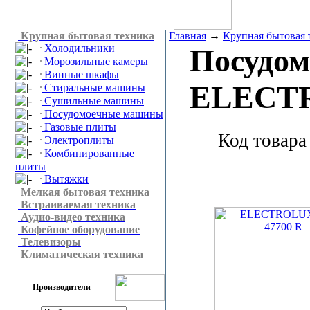
Крупная бытовая техника
Главная
→
Крупная бытовая 
Холодильники
Посудо
Морозильные камеры
Винные шкафы
ELECTR
Стиральные машины
Сушильные машины
Посудомоечные машины
Газовые плиты
Код товара
Электроплиты
Комбинированные
плиты
Вытяжки
Мелкая бытовая техника
Встраиваемая техника
Аудио-видео техника
Кофейное оборудование
Телевизоры
Климатическая техника
Производители