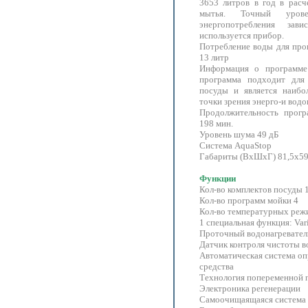
3653 литров в год в расч
мытья. Точный уров
энергопотребления за
используется прибор.
Потребление воды для про
13 литр
Информация о программе
программа подходит для
посуды и является наибо
точки зрения энерго-и вод
Продолжительность прогр
198 мин.
Уровень шума 49 дБ
Система AquaStop
Габариты (ВхШхГ) 81,5х59
Функции
Кол-во комплектов посуды 
Кол-во программ мойки 4
Кол-во температурных реж
1 специальная функция: Var
Проточный водонагревател
Датчик контроля чистоты в
Автоматическая система о
средства
Технология попеременной 
Электроника регенерации
Самоочищаящаяся система