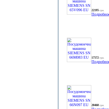
22195
грн.
Подробно
17572
грн.
Подробно
20460
грн.