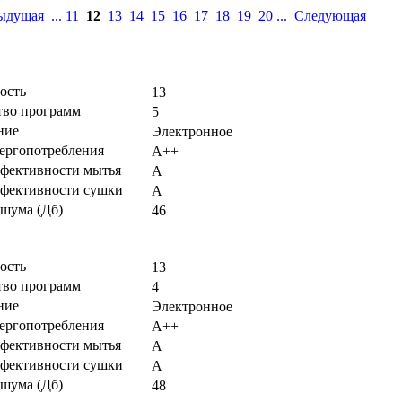
ыдущая
...
11
12
13
14
15
16
17
18
19
20
...
Следующая
ость
13
тво программ
5
ние
Электронное
нергопотребления
А++
ффективности мытья
А
ффективности сушки
А
 шума (Дб)
46
ость
13
тво программ
4
ние
Электронное
нергопотребления
А++
ффективности мытья
А
ффективности сушки
А
 шума (Дб)
48