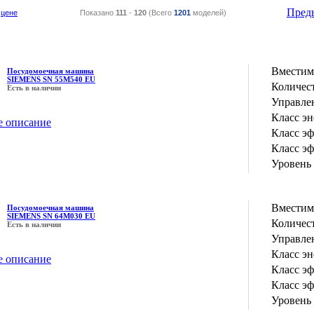
Пред
цене
Показано
111
-
120
(Всего
1201
моделей)
Вместим
Посудомоечная машина
SIEMENS SN 55M540 EU
Количес
Есть в наличии
Управле
Класс э
е описание
Класс э
Класс э
Уровень
Вместим
Посудомоечная машина
SIEMENS SN 64M030 EU
Количес
Есть в наличии
Управле
Класс э
е описание
Класс э
Класс э
Уровень