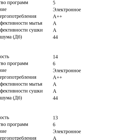
тво программ
5
ние
Электронное
нергопотребления
А++
ффективности мытья
А
ффективности сушки
А
 шума (Дб)
44
ость
14
тво программ
6
ние
Электронное
нергопотребления
А++
ффективности мытья
А
ффективности сушки
А
 шума (Дб)
44
ость
13
тво программ
6
ние
Электронное
нергопотребления
А