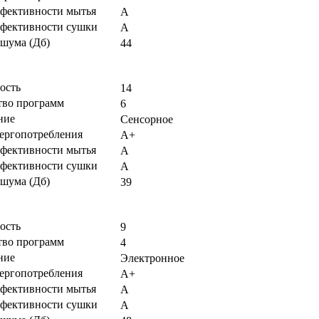
ффективности мытья
А
ффективности сушки
А
 шума (Дб)
44
ость
14
тво программ
6
ние
Сенсорное
нергопотребления
А+
ффективности мытья
А
ффективности сушки
А
 шума (Дб)
39
ость
9
тво программ
4
ние
Электронное
нергопотребления
А+
ффективности мытья
А
ффективности сушки
А