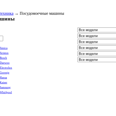
техника
→
Посудомоечные машины
ашины
Amica
Ariston
Bosch
Daewoo
Electrolux
Gorenje
Hansa
Kaiser
Samsung
Whirlpool