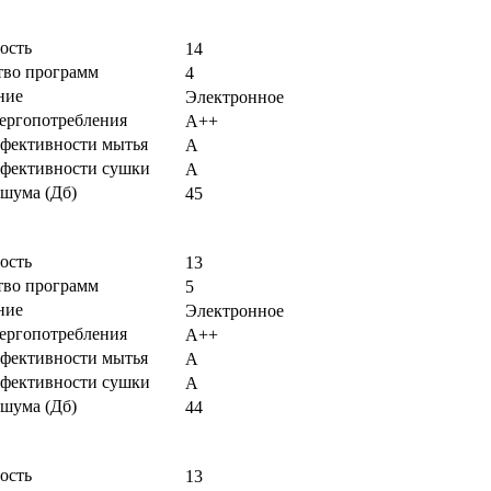
ость
14
тво программ
4
ние
Электронное
нергопотребления
А++
ффективности мытья
А
ффективности сушки
А
 шума (Дб)
45
ость
13
тво программ
5
ние
Электронное
нергопотребления
А++
ффективности мытья
А
ффективности сушки
А
 шума (Дб)
44
ость
13