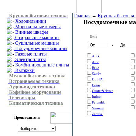
Крупная бытовая техника
Главная
→
Крупная бытовая 
Холодильники
Посудомоечные м
Морозильные камеры
Винные шкафы
Цена
Стиральные машины
Сушильные машины
-
Посудомоечные машины
Газовые плиты
AEG
Электроплиты
Ardo
Комбинированные плиты
Beko
Вытяжки
Candy
Мелкая бытовая техника
DELFA
Встраиваемая техника
Fagor
Аудио-видео техника
Gunter&Hauer
Кофейное оборудование
Indesit
Телевизоры
Климатическая техника
Pyramida
Siemens
Zanussi
Производители