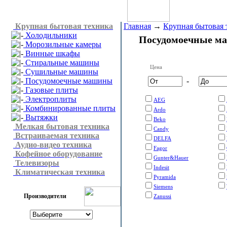
Крупная бытовая техника
Главная
→
Крупная бытовая 
Холодильники
Посудомоечные м
Морозильные камеры
Винные шкафы
Стиральные машины
Цена
Сушильные машины
Посудомоечные машины
-
Газовые плиты
Электроплиты
AEG
Комбинированные плиты
Ardo
Вытяжки
Beko
Мелкая бытовая техника
Candy
Встраиваемая техника
DELFA
Аудио-видео техника
Fagor
Кофейное оборудование
Gunter&Hauer
Телевизоры
Indesit
Климатическая техника
Pyramida
Siemens
Производители
Zanussi