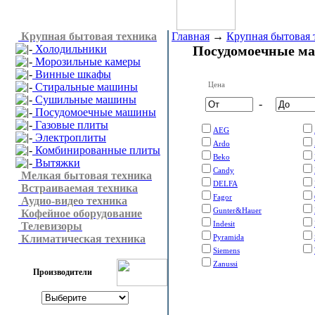
Крупная бытовая техника
Главная
→
Крупная бытовая 
Холодильники
Посудомоечные м
Морозильные камеры
Винные шкафы
Цена
Стиральные машины
Сушильные машины
-
Посудомоечные машины
Газовые плиты
AEG
Электроплиты
Ardo
Комбинированные плиты
Beko
Вытяжки
Candy
Мелкая бытовая техника
DELFA
Встраиваемая техника
Fagor
Аудио-видео техника
Gunter&Hauer
Кофейное оборудование
Indesit
Телевизоры
Климатическая техника
Pyramida
Siemens
Zanussi
Производители