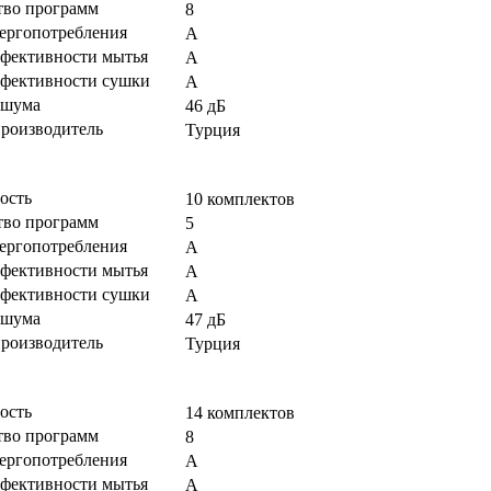
тво программ
8
нергопотребления
A
ффективности мытья
A
ффективности сушки
A
 шума
46 дБ
производитель
Турция
ость
10 комплектов
тво программ
5
нергопотребления
A
ффективности мытья
A
ффективности сушки
A
 шума
47 дБ
производитель
Турция
ость
14 комплектов
тво программ
8
нергопотребления
A
ффективности мытья
A