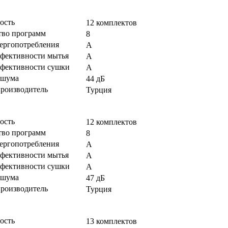
ость
12 комплектов
тво программ
8
нергопотребления
A
ффективности мытья
A
ффективности сушки
A
 шума
44 дБ
производитель
Турция
ость
12 комплектов
тво программ
8
нергопотребления
A
ффективности мытья
A
ффективности сушки
A
 шума
47 дБ
производитель
Турция
ость
13 комплектов