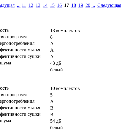
ыдущая
...
11
12
13
14
15
16
17
18
19
20
...
Следующая
ость
13 комплектов
тво программ
8
нергопотребления
A
ффективности мытья
A
ффективности сушки
A
 шума
43 дБ
белый
ость
10 комплектов
тво программ
5
нергопотребления
A
ффективности мытья
B
ффективности сушки
B
 шума
54 дБ
белый