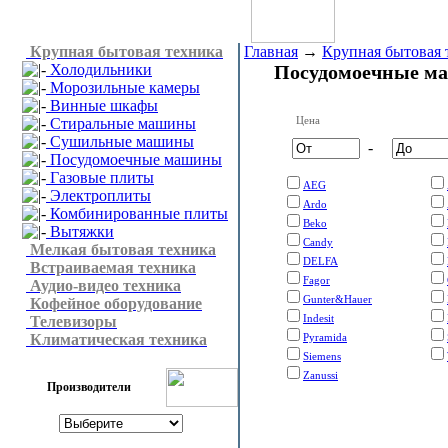
Крупная бытовая техника
Главная
→
Крупная бытовая 
Холодильники
Посудомоечные м
Морозильные камеры
Винные шкафы
Цена
Стиральные машины
Сушильные машины
-
Посудомоечные машины
Газовые плиты
AEG
Электроплиты
Ardo
Комбинированные плиты
Beko
Вытяжки
Candy
Мелкая бытовая техника
DELFA
Встраиваемая техника
Fagor
Аудио-видео техника
Gunter&Hauer
Кофейное оборудование
Indesit
Телевизоры
Климатическая техника
Pyramida
Siemens
Zanussi
Производители