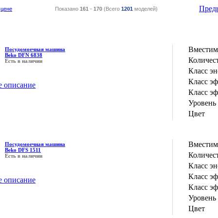
Пред
цене
Показано
161
-
170
(Всего
1201
моделей)
Вместим
Посудомоечная машина
Beko DFN 6838
Количес
Есть в наличии
Класс э
Класс э
е описание
Класс э
Уровень
Цвет
Вместим
Посудомоечная машина
Beko DFS 1511
Количес
Есть в наличии
Класс э
Класс э
е описание
Класс э
Уровень
Цвет