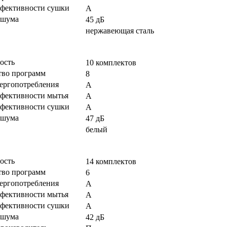
ффективности сушки
A
 шума
45 дБ
нержавеющая сталь
ость
10 комплектов
тво программ
8
нергопотребления
A
ффективности мытья
A
ффективности сушки
A
 шума
47 дБ
белый
ость
14 комплектов
тво программ
6
нергопотребления
A
ффективности мытья
A
ффективности сушки
A
 шума
42 дБ