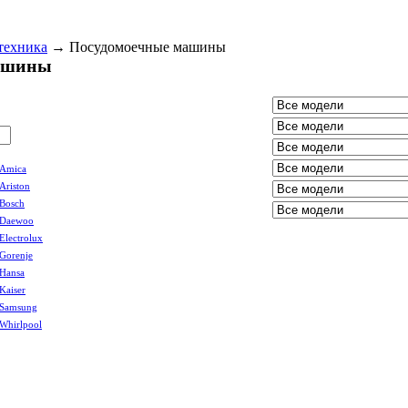
техника
→
Посудомоечные машины
ашины
Amica
Ariston
Bosch
Daewoo
Electrolux
Gorenje
Hansa
Kaiser
Samsung
Whirlpool