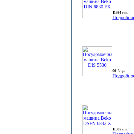
11934
грн.
Подробно
9613
грн.
Подробно
11305
грн.