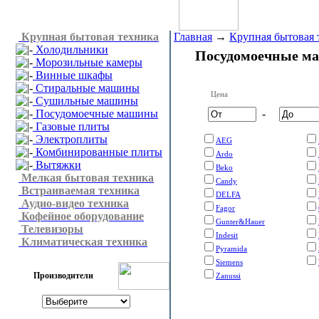
Крупная бытовая техника
Главная
→
Крупная бытовая 
Холодильники
Посудомоечные м
Морозильные камеры
Винные шкафы
Стиральные машины
Цена
Сушильные машины
Посудомоечные машины
-
Газовые плиты
Электроплиты
AEG
Комбинированные плиты
Ardo
Вытяжки
Beko
Мелкая бытовая техника
Candy
Встраиваемая техника
DELFA
Аудио-видео техника
Fagor
Кофейное оборудование
Gunter&Hauer
Телевизоры
Indesit
Климатическая техника
Pyramida
Siemens
Производители
Zanussi