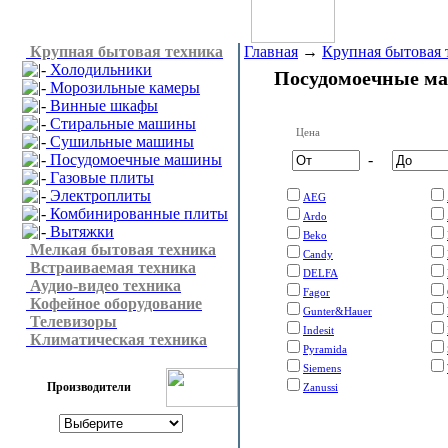
Крупная бытовая техника
Главная
→
Крупная бытовая 
Холодильники
Посудомоечные м
Морозильные камеры
Винные шкафы
Стиральные машины
Цена
Сушильные машины
Посудомоечные машины
-
Газовые плиты
Электроплиты
AEG
Комбинированные плиты
Ardo
Вытяжки
Beko
Мелкая бытовая техника
Candy
Встраиваемая техника
DELFA
Аудио-видео техника
Fagor
Кофейное оборудование
Gunter&Hauer
Телевизоры
Indesit
Климатическая техника
Pyramida
Siemens
Производители
Zanussi