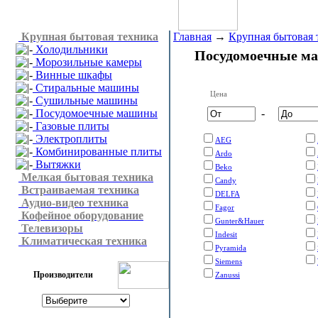
Крупная бытовая техника
Главная
→
Крупная бытовая 
Холодильники
Посудомоечные м
Морозильные камеры
Винные шкафы
Стиральные машины
Цена
Сушильные машины
Посудомоечные машины
-
Газовые плиты
Электроплиты
AEG
Комбинированные плиты
Ardo
Вытяжки
Beko
Мелкая бытовая техника
Candy
Встраиваемая техника
DELFA
Аудио-видео техника
Fagor
Кофейное оборудование
Gunter&Hauer
Телевизоры
Indesit
Климатическая техника
Pyramida
Siemens
Производители
Zanussi