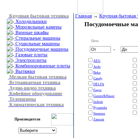
Крупная бытовая техника
Главная
→
Крупная бытовая 
Холодильники
Посудомоечные м
Морозильные камеры
Винные шкафы
Стиральные машины
Цена
Сушильные машины
Посудомоечные машины
-
Газовые плиты
Электроплиты
AEG
Комбинированные плиты
Ardo
Вытяжки
Beko
Мелкая бытовая техника
Candy
Встраиваемая техника
DELFA
Аудио-видео техника
Fagor
Кофейное оборудование
Gunter&Hauer
Телевизоры
Indesit
Климатическая техника
Pyramida
Siemens
Производители
Zanussi