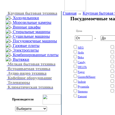
Крупная бытовая техника
Главная
→
Крупная бытовая 
Холодильники
Посудомоечные м
Морозильные камеры
Винные шкафы
Цена
Стиральные машины
Сушильные машины
-
Посудомоечные машины
Газовые плиты
AEG
Электроплиты
Ardo
Комбинированные плиты
Beko
Вытяжки
Candy
Мелкая бытовая техника
DELFA
Встраиваемая техника
Fagor
Аудио-видео техника
Gunter&Hauer
Кофейное оборудование
Indesit
Телевизоры
Климатическая техника
Pyramida
Siemens
Zanussi
Производители