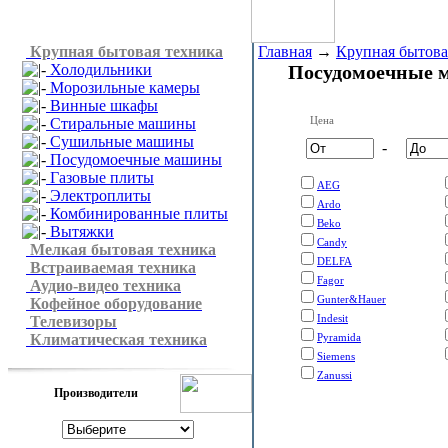
Крупная бытовая техника
Главная
→
Крупная бытова
Холодильники
Посудомоечные
Морозильные камеры
Винные шкафы
Цена
Стиральные машины
Сушильные машины
-
Посудомоечные машины
Газовые плиты
AEG
Электроплиты
Ardo
Комбинированные плиты
Beko
Вытяжки
Candy
Мелкая бытовая техника
DELFA
Встраиваемая техника
Fagor
Аудио-видео техника
Gunter&Hauer
Кофейное оборудование
Indesit
Телевизоры
Климатическая техника
Pyramida
Siemens
Zanussi
Производители