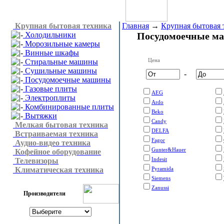
Крупная бытовая техника
Главная
→
Крупная бытовая 
Холодильники
Посудомоечные м
Морозильные камеры
Винные шкафы
Цена
Стиральные машины
Сушильные машины
-
Посудомоечные машины
Газовые плиты
AEG
Электроплиты
Ardo
Комбинированные плиты
Beko
Вытяжки
Candy
Мелкая бытовая техника
DELFA
Встраиваемая техника
Fagor
Аудио-видео техника
Gunter&Hauer
Кофейное оборудование
Indesit
Телевизоры
Климатическая техника
Pyramida
Siemens
Zanussi
Производители