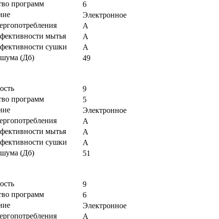
тво программ
6
ние
Электронное
нергопотребления
А
ффективности мытья
А
ффективности сушки
А
 шума (Дб)
49
ость
9
тво программ
5
ние
Электронное
нергопотребления
А
ффективности мытья
А
ффективности сушки
А
 шума (Дб)
51
ость
9
тво программ
6
ние
Электронное
нергопотребления
А