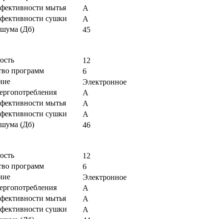
ффективности мытья
А
ффективности сушки
А
 шума (Дб)
45
ость
12
тво программ
6
ние
Электронное
нергопотребления
А
ффективности мытья
А
ффективности сушки
А
 шума (Дб)
46
ость
12
тво программ
6
ние
Электронное
нергопотребления
А
ффективности мытья
А
ффективности сушки
А