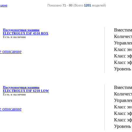
цене
Показано
71
-
80
(Всего
1201
моделей)
Вместим
Посудомоечная машина
ELECTROLUX ESF 4510 ROX
Количес
Есть в наличии
Управле
Класс э
е описание
Класс э
Класс э
Уровень
Вместим
Посудомоечная машина
ELECTROLUX ESF 6210 LOW
Количес
Есть в наличии
Управле
Класс э
е описание
Класс э
Класс э
Уровень