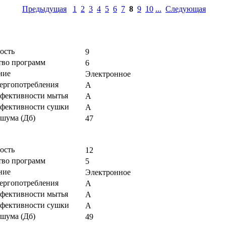
Предыдущая
1
2
3
4
5
6
7
8
9
10
...
Следующая
ость
9
тво программ
6
ние
Электронное
нергопотребления
А
ффективности мытья
А
ффективности сушки
А
 шума (Дб)
47
ость
12
тво программ
5
ние
Электронное
нергопотребления
А
ффективности мытья
А
ффективности сушки
А
 шума (Дб)
49