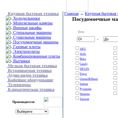
Крупная бытовая техника
Главная
→
Крупная бытовая 
Холодильники
Посудомоечные м
Морозильные камеры
Винные шкафы
Цена
Стиральные машины
Сушильные машины
-
Посудомоечные машины
Газовые плиты
AEG
Электроплиты
Ardo
Комбинированные плиты
Beko
Вытяжки
Candy
Мелкая бытовая техника
DELFA
Встраиваемая техника
Fagor
Аудио-видео техника
Gunter&Hauer
Кофейное оборудование
Indesit
Телевизоры
Климатическая техника
Pyramida
Siemens
Zanussi
Производители