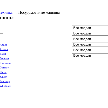
техника
→
Посудомоечные машины
ашины
Amica
Ariston
Bosch
Daewoo
Electrolux
Gorenje
Hansa
Kaiser
Samsung
Whirlpool