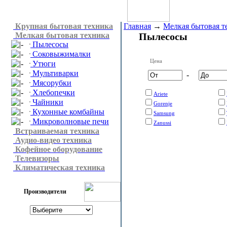
Крупная бытовая техника
Главная
→
Мелкая бытовая т
Мелкая бытовая техника
Пылесосы
Пылесосы
Соковыжималки
Цена
Утюги
Мультиварки
-
Мясорубки
Хлебопечки
Ariete
Чайники
Gorenje
Кухонные комбайны
Samsung
Микроволновые печи
Zanussi
Встраиваемая техника
Аудио-видео техника
Кофейное оборудование
Телевизоры
Климатическая техника
Производители