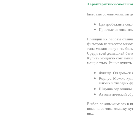
Характеристики соковыжи
Бытовые соковыжималки де
Центробежные соков
Простые соковыжима
Принцип их работы отлича
фильтров количества мяко
типа можно получить боль
Среди всей домашней бытов
Купить мощную соковыжима
мощностью. Решив купить 
Фильтр. Он должен 
Корпус. Можно купи
мягких и твердых ф
Ширина горловины. 
Автоматический сбр
Выбор соковыжималок в ин
помочь соковыжималку куп
них.