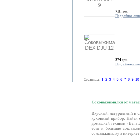
711
грн.
Подробное опи
274
грн.
Подробное опи
Страницы:
1
2
3
4
5
6
7
8
9
10
Соковыжималки от магази
Вкусный, натуральный и с
кухонный прибор. Найти
домашней техники «Benatt
есть и большие соковыжи
соковыжималку в интернет 