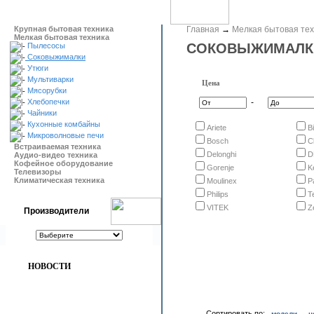
Крупная бытовая техника
Главная
→
Мелкая бытовая тех
Мелкая бытовая техника
СОКОВЫЖИМАЛК
Пылесосы
Соковыжималки
Утюги
Мультиварки
Цена
Мясорубки
Хлебопечки
-
Чайники
Кухонные комбайны
Ariete
B
Микроволновые печи
Bosch
C
Встраиваемая техника
Delonghi
D
Аудио-видео техника
Кофейное оборудование
Gorenje
K
Телевизоры
Климатическая техника
Moulinex
P
Philips
T
VITEK
Z
Производители
НОВОСТИ
Сортировать по:
модели
ц