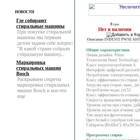
НОВОСТИ
Где собирают
0
грн.
стиральные машины
Нет в наличии
При покупке стиральной
машины мы первым
Описание INDESIT PWSE 61070
делом задаем себе вопрос:
"В какой стране собрали
Общие характеристики
стиральную машину...
Линия дизайна Prime
Технология Smart Technolo
Маркировка
Класс энергопотребления A
стиральных машин
Интерфейс цифровой дисплей
Bosch
Потребление электроэнергии, (
Раскрываем секреты
Класс эффективности стирки 
маркировки стиральных
Загрузка при стирке, макс., (кг
Потребление воды, (л) 52
машин Bosch и кое-что
Класс эффективности отжима
еще
Скорость вращения центрифуги
Уровень шума при стирке, (дБ
Уровень шума при отжиме, (дБ
Тип загрузки фронтальная
Цвет белый с серебристой ок
Габариты (ВхШхГ): 85х59.5х
Программы стирки
Количество программ стирки 