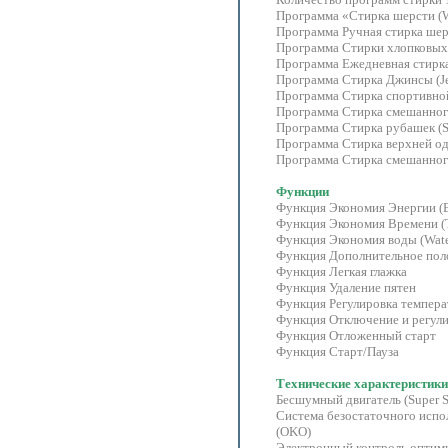
Программа «Cтирка шерсти 
Программа Ручная стирка ше
Программа Стирки хлопковых
Программа Ежедневная стирк
Программа Стирка Джинсы (
Программа Стирка спортивной
Программа Стирка смешанног
Программа Стирка рубашек (Sh
Программа Стирка верхней од
Программа Стирка смешанного
Функции
Функция Экономия Энергии 
Функция Экономия Времени 
Функция Экономия воды (Wa
Функция Дополнительное по
Функция Легкая глажка
Функция Удаление пятен
Функция Регулировка темпе
Функция Отключение и регул
Функция Отложенный старт
Функция Старт/Пауза
Технические характеристики
Бесшумный двигатель (Super 
Система безостаточного исп
(OKO)
Электронный контроль оптими