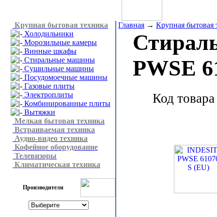
Крупная бытовая техника
Главная
→
Крупная бытовая 
Холодильники
Стирал
Морозильные камеры
Винные шкафы
Стиральные машины
PWSE 61
Сушильные машины
Посудомоечные машины
Газовые плиты
Электроплиты
Код товара
Комбинированные плиты
Вытяжки
Мелкая бытовая техника
Встраиваемая техника
Аудио-видео техника
Кофейное оборудование
Телевизоры
Климатическая техника
Производители