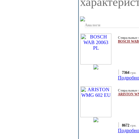
характерис
Аналоги
Стиральные
BOSCH WAB 
7364
грн.
Подробно
Стиральные
ARISTON W
8672
грн.
Подробно