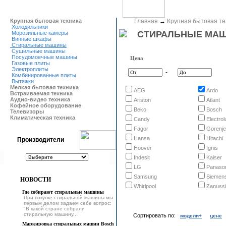
Крупная бытовая техника
Главная
→
Крупная бытовая те
Холодильники
СТИРАЛЬНЫЕ МА
Морозильные камеры
Винные шкафы
Стиральные машины
Сушильные машины
Посудомоечные машины
Цена
Газовые плиты
Электроплиты
-
Комбинированные плиты
Вытяжки
Мелкая бытовая техника
AEG
Ardo
Встраиваемая техника
Аудио-видео техника
Ariston
Atlant
Кофейное оборудование
Beko
Bosch
Телевизоры
Климатическая техника
Candy
Electrol
Fagor
Gorenje
Hansa
Hitachi
Производители
Hoover
Ignis
Indesit
Kaiser
LG
Panaso
Samsung
Siemen
НОВОСТИ
Whirlpool
Zanussi
Где собирают стиральные машины
При покупке стиральной машины мы
первым делом задаем себе вопрос:
"В какой стране собрали
стиральную машину...
Сортировать по:
модели+
цене
Маркировка стиральных машин Bosch