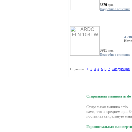
3376
грн.
Подробное описание
ARDO
Нет 
3781
грн.
Подробное описание
Страницы:
1
2
3
4
5
6
7
Следующая
Стиральная машина ardo 
Стиральная машина ardo - 
сами, что в среднем при 3
поставить стиральную маши
Горизонтальная или верт