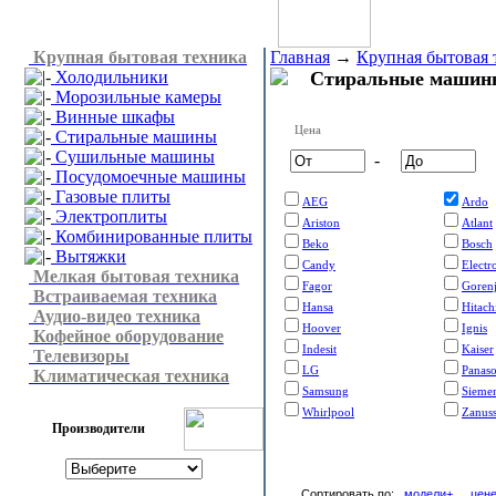
Крупная бытовая техника
Главная
→
Крупная бытовая 
Холодильники
Стиральные машин
Морозильные камеры
Винные шкафы
Цена
Стиральные машины
Сушильные машины
-
Посудомоечные машины
Газовые плиты
AEG
Ardo
Электроплиты
Ariston
Atlant
Комбинированные плиты
Beko
Bosch
Вытяжки
Candy
Electr
Мелкая бытовая техника
Fagor
Goren
Встраиваемая техника
Hansa
Hitach
Аудио-видео техника
Hoover
Ignis
Кофейное оборудование
Indesit
Kaiser
Телевизоры
LG
Panaso
Климатическая техника
Samsung
Sieme
Whirlpool
Zanuss
Производители
Сортировать по:
модели+
цен