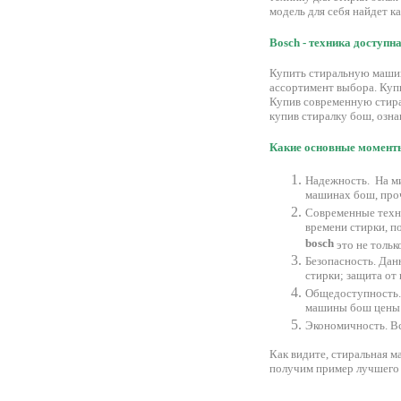
модель для себя найдет к
Bosch - техника доступ
Купить стиральную машину
ассортимент выбора. Куп
Купив современную стирал
купив стиралку бош, озн
Какие основные момент
Надежность. На ми
машинах бош, про
Современные техно
времени стирки, п
bosch
это не тольк
Безопасность. Дан
стирки; защита от
Общедоступность. 
машины бош цены н
Экономичность. В
Как видите, стиральная м
получим пример лучшего 