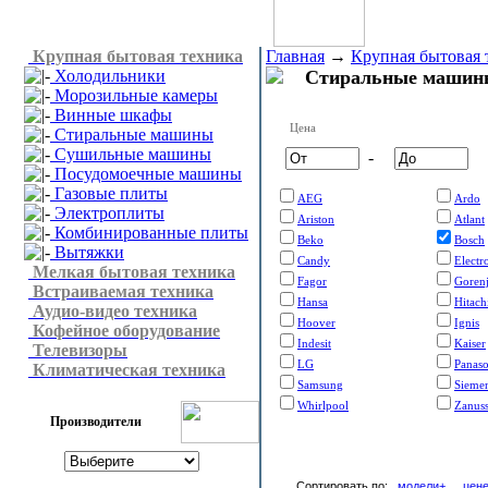
Крупная бытовая техника
Главная
→
Крупная бытовая 
Холодильники
Стиральные машин
Морозильные камеры
Винные шкафы
Цена
Стиральные машины
Сушильные машины
-
Посудомоечные машины
Газовые плиты
AEG
Ardo
Электроплиты
Ariston
Atlant
Комбинированные плиты
Beko
Bosch
Вытяжки
Candy
Electr
Мелкая бытовая техника
Fagor
Goren
Встраиваемая техника
Hansa
Hitach
Аудио-видео техника
Hoover
Ignis
Кофейное оборудование
Indesit
Kaiser
Телевизоры
LG
Panaso
Климатическая техника
Samsung
Sieme
Whirlpool
Zanuss
Производители
Сортировать по:
модели+
цен