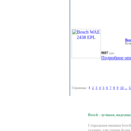
Bos
Ест
9697
грн.
Подробное оп
Страницы:
1
2
3
4
5
6
7
8
9
10
...
С
Bosch - лучшая, надежна
Стиральная машина bosch
технику для стирки белья