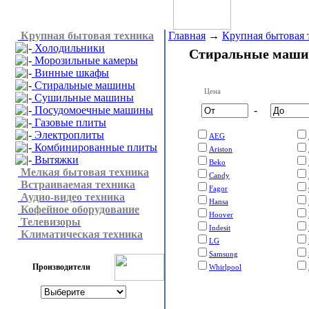
Крупная бытовая техника
Главная
→
Крупная бытовая 
Холодильники
Стиральные маш
Морозильные камеры
Винные шкафы
Стиральные машины
Цена
Сушильные машины
Посудомоечные машины
-
Газовые плиты
Электроплиты
AEG
Комбинированные плиты
Ariston
Вытяжки
Beko
Мелкая бытовая техника
Candy
Встраиваемая техника
Fagor
Аудио-видео техника
Hansa
Кофейное оборудование
Hoover
Телевизоры
Indesit
Климатическая техника
LG
Samsung
Производители
Whirlpool