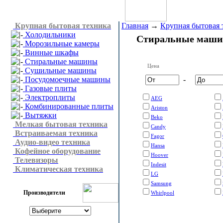
Крупная бытовая техника
Главная
→
Крупная бытовая 
Холодильники
Стиральные маш
Морозильные камеры
Винные шкафы
Стиральные машины
Цена
Сушильные машины
Посудомоечные машины
-
Газовые плиты
Электроплиты
AEG
Комбинированные плиты
Ariston
Вытяжки
Beko
Мелкая бытовая техника
Candy
Встраиваемая техника
Fagor
Аудио-видео техника
Hansa
Кофейное оборудование
Hoover
Телевизоры
Indesit
Климатическая техника
LG
Samsung
Производители
Whirlpool