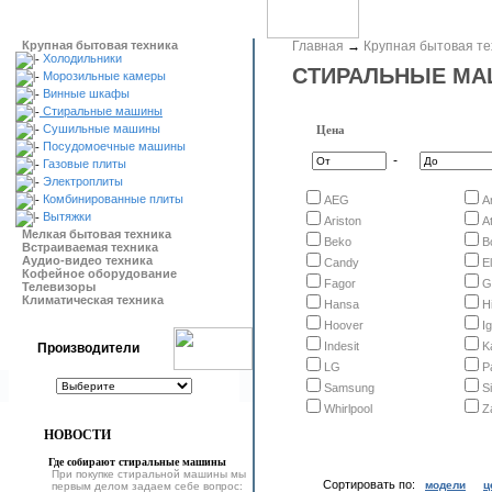
Крупная бытовая техника
Главная
→
Крупная бытовая те
Холодильники
СТИРАЛЬНЫЕ М
Морозильные камеры
Винные шкафы
Стиральные машины
Сушильные машины
Цена
Посудомоечные машины
-
Газовые плиты
Электроплиты
Комбинированные плиты
AEG
A
Вытяжки
Ariston
At
Мелкая бытовая техника
Beko
B
Встраиваемая техника
Аудио-видео техника
Candy
E
Кофейное оборудование
Fagor
G
Телевизоры
Климатическая техника
Hansa
H
Hoover
I
Indesit
K
Производители
LG
P
Samsung
S
Whirlpool
Z
НОВОСТИ
Где собирают стиральные машины
При покупке стиральной машины мы
Сортировать по:
модели
ц
первым делом задаем себе вопрос: