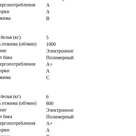
нергопотребления
А
тирки
А
тжима
В
 белья (кг)
5
 отжима (об/мин)
1000
ние
Электронное
л бака
Полимерный
нергопотребления
А+
тирки
А
тжима
С
 белья (кг)
6
 отжима (об/мин)
800
ние
Электронное
л бака
Полимерный
нергопотребления
A+
тирки
A