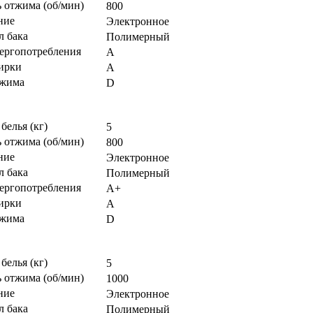
 отжима (об/мин)
800
ние
Электронное
л бака
Полимерный
нергопотребления
А
тирки
А
тжима
D
 белья (кг)
5
 отжима (об/мин)
800
ние
Электронное
л бака
Полимерный
нергопотребления
А+
тирки
А
тжима
D
 белья (кг)
5
 отжима (об/мин)
1000
ние
Электронное
л бака
Полимерный