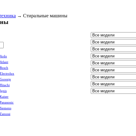
техника
→
Стиральные машины
ины
Ardo
Atlant
Bosch
Electrolux
Gorenje
Hitachi
Ignis
Kaiser
Panasonic
Siemens
Zanussi