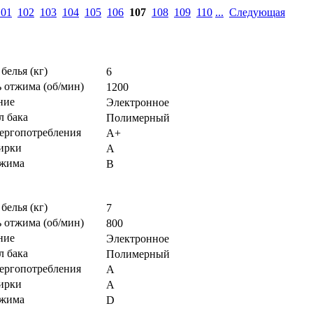
101
102
103
104
105
106
107
108
109
110
...
Следующая
 белья (кг)
6
 отжима (об/мин)
1200
ние
Электронное
л бака
Полимерный
нергопотребления
A+
тирки
A
тжима
B
 белья (кг)
7
 отжима (об/мин)
800
ние
Электронное
л бака
Полимерный
нергопотребления
A
тирки
A
тжима
D