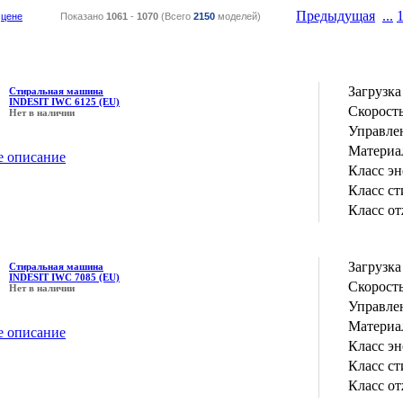
Предыдущая
...
цене
Показано
1061
-
1070
(Всего
2150
моделей)
Загрузка
Стиральная машина
INDESIT IWC 6125 (EU)
Скорость
Нет в наличии
Управле
Материа
е описание
Класс э
Класс с
Класс о
Загрузка
Стиральная машина
INDESIT IWC 7085 (EU)
Скорость
Нет в наличии
Управле
Материа
е описание
Класс э
Класс с
Класс о