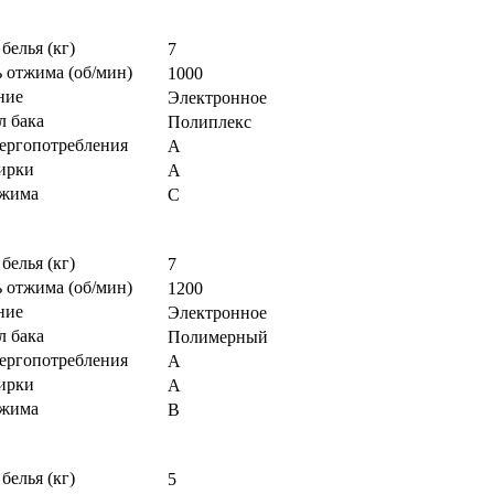
 белья (кг)
7
 отжима (об/мин)
1000
ние
Электронное
л бака
Полиплекс
нергопотребления
А
тирки
А
тжима
С
 белья (кг)
7
 отжима (об/мин)
1200
ние
Электронное
л бака
Полимерный
нергопотребления
A
тирки
A
тжима
B
 белья (кг)
5