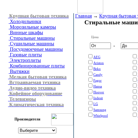
Крупная бытовая техника
Главная
→
Крупная бытовая 
Холодильники
Стиральные маш
Морозильные камеры
Винные шкафы
Цена
Стиральные машины
Сушильные машины
-
Посудомоечные машины
Газовые плиты
AEG
Электроплиты
Ariston
Комбинированные плиты
Beko
Вытяжки
Candy
Мелкая бытовая техника
Fagor
Встраиваемая техника
Hansa
Аудио-видео техника
Hoover
Кофейное оборудование
Indesit
Телевизоры
Климатическая техника
LG
Samsung
Whirlpool
Производители