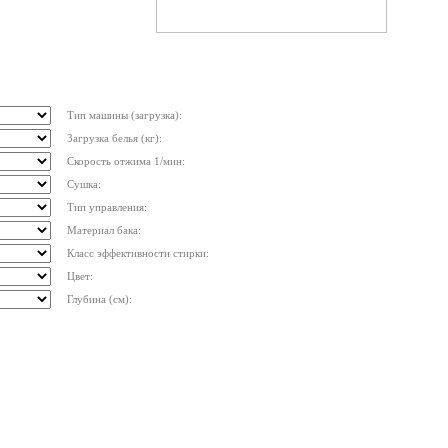
Тип машины (загрузка):
Загрузка белья (кг):
Скорость отжима 1/мин:
Сушка:
Тип управления:
Материал бака:
Класс эффективности стирки:
Цвет:
Глубина (см):