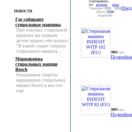
Сортировать
по:
модели
цене
Пред
Показано
1201
-
1210
НОВОСТИ
(Всего
2150
моделей)
Где собирают
стиральные машины
При покупке стиральной
машины мы первым
делом задаем себе вопрос:
"В какой стране собрали
стиральную машину...
3861
грн.
Подробно
Маркировка
стиральных машин
Bosch
Раскрываем секреты
маркировки стиральных
машин Bosch и кое-что
еще
3895
грн.
Подробно