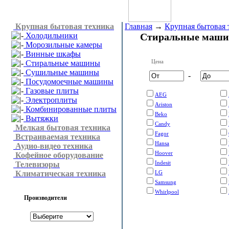
Крупная бытовая техника
Главная
→
Крупная бытовая 
Холодильники
Стиральные маш
Морозильные камеры
Винные шкафы
Цена
Стиральные машины
Сушильные машины
-
Посудомоечные машины
Газовые плиты
AEG
Электроплиты
Ariston
Комбинированные плиты
Beko
Вытяжки
Candy
Мелкая бытовая техника
Fagor
Встраиваемая техника
Hansa
Аудио-видео техника
Hoover
Кофейное оборудование
Indesit
Телевизоры
Климатическая техника
LG
Samsung
Whirlpool
Производители