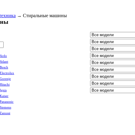
техника
→
Стиральные машины
ины
Ardo
Atlant
Bosch
Electrolux
Gorenje
Hitachi
Ignis
Kaiser
Panasonic
Siemens
Zanussi