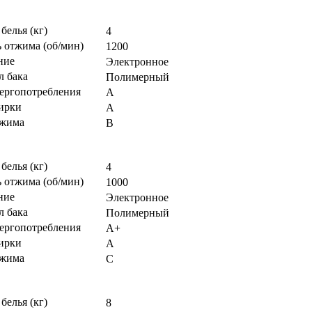
 белья (кг)
4
 отжима (об/мин)
1200
ние
Электронное
л бака
Полимерный
нергопотребления
A
тирки
A
тжима
B
 белья (кг)
4
 отжима (об/мин)
1000
ние
Электронное
л бака
Полимерный
нергопотребления
А+
тирки
А
тжима
С
 белья (кг)
8