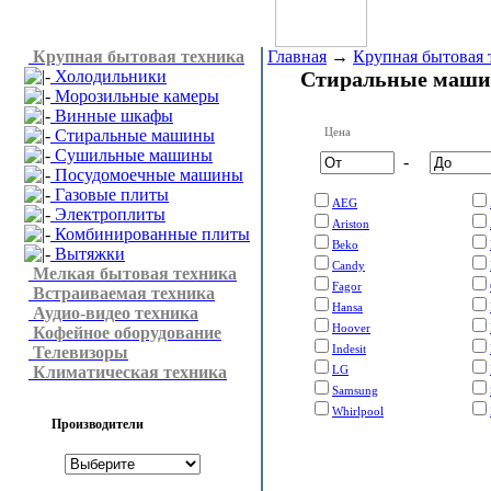
Крупная бытовая техника
Главная
→
Крупная бытовая 
Холодильники
Стиральные маш
Морозильные камеры
Винные шкафы
Цена
Стиральные машины
Сушильные машины
-
Посудомоечные машины
Газовые плиты
AEG
Электроплиты
Ariston
Комбинированные плиты
Beko
Вытяжки
Candy
Мелкая бытовая техника
Fagor
Встраиваемая техника
Hansa
Аудио-видео техника
Hoover
Кофейное оборудование
Indesit
Телевизоры
Климатическая техника
LG
Samsung
Whirlpool
Производители