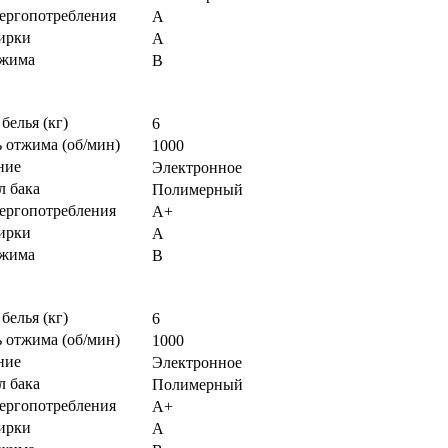
нергопотребления
A
тирки
A
тжима
B
 белья (кг)
6
 отжима (об/мин)
1000
ние
Электронное
л бака
Полимерный
нергопотребления
A+
тирки
A
тжима
B
 белья (кг)
6
 отжима (об/мин)
1000
ние
Электронное
л бака
Полимерный
нергопотребления
A+
тирки
A