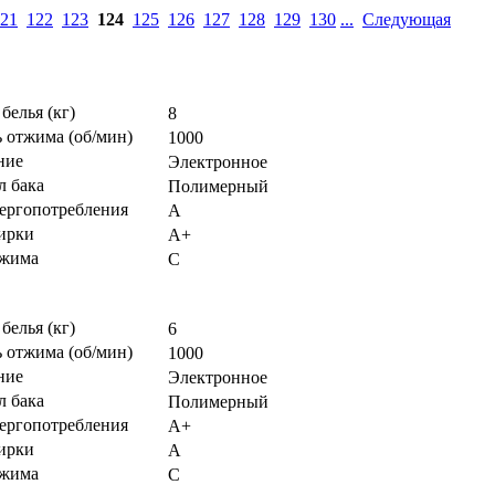
21
122
123
124
125
126
127
128
129
130
...
Следующая
 белья (кг)
8
 отжима (об/мин)
1000
ние
Электронное
л бака
Полимерный
нергопотребления
А
тирки
А+
тжима
С
 белья (кг)
6
 отжима (об/мин)
1000
ние
Электронное
л бака
Полимерный
нергопотребления
А+
тирки
А
тжима
С