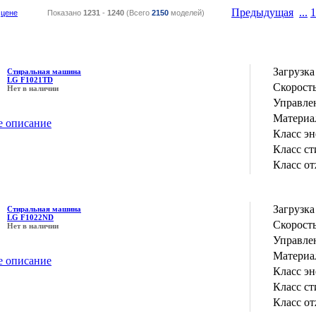
Предыдущая
...
1
цене
Показано
1231
-
1240
(Всего
2150
моделей)
Загрузка
Стиральная машина
LG F1021TD
Скорость
Нет в наличии
Управле
Материа
е описание
Класс э
Класс с
Класс о
Загрузка
Стиральная машина
LG F1022ND
Скорость
Нет в наличии
Управле
Материа
е описание
Класс э
Класс с
Класс о