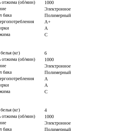
 отжима (об/мин)
1000
ние
Электронное
л бака
Полимерный
нергопотребления
А+
тирки
А
тжима
С
 белья (кг)
6
 отжима (об/мин)
1000
ние
Электронное
л бака
Полимерный
нергопотребления
А
тирки
А
тжима
С
 белья (кг)
4
 отжима (об/мин)
1000
ние
Электронное
л бака
Полимерный