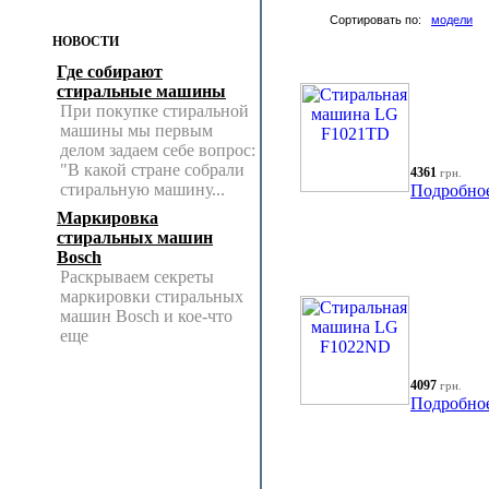
Сортировать по:
модели
НОВОСТИ
Где собирают
стиральные машины
При покупке стиральной
машины мы первым
делом задаем себе вопрос:
"В какой стране собрали
4361
грн.
стиральную машину...
Подробно
Маркировка
стиральных машин
Bosch
Раскрываем секреты
маркировки стиральных
машин Bosch и кое-что
еще
4097
грн.
Подробно