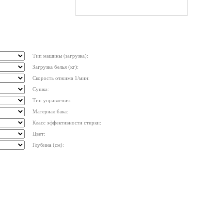
Тип машины (загрузка):
Загрузка белья (кг):
Скорость отжима 1/мин:
Сушка:
Тип управления:
Материал бака:
Класс эффективности стирки:
Цвет:
Глубина (см):