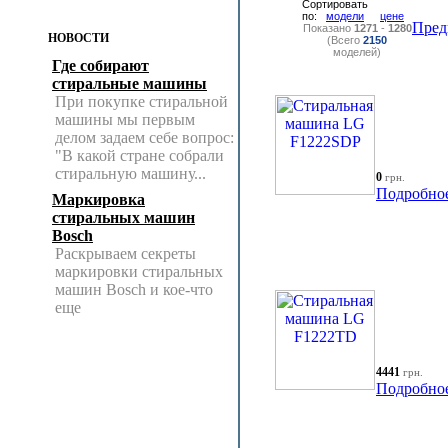
Сортировать
по:
модели
цене
Пред
Показано
1271
-
1280
НОВОСТИ
(Всего
2150
моделей)
Где собирают
стиральные машины
При покупке стиральной
машины мы первым
делом задаем себе вопрос:
"В какой стране собрали
стиральную машину...
0
грн.
Подробно
Маркировка
стиральных машин
Bosch
Раскрываем секреты
маркировки стиральных
машин Bosch и кое-что
еще
4441
грн.
Подробно