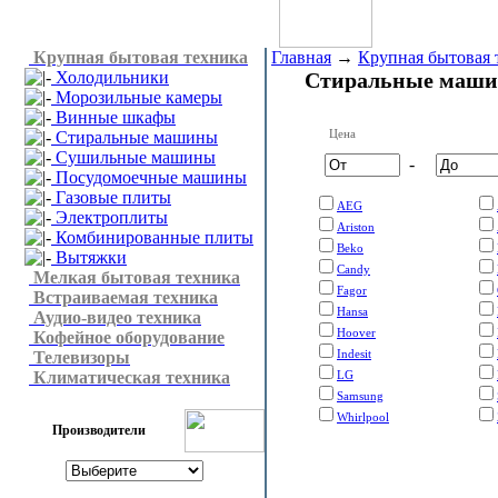
Крупная бытовая техника
Главная
→
Крупная бытовая 
Холодильники
Стиральные маш
Морозильные камеры
Винные шкафы
Цена
Стиральные машины
Сушильные машины
-
Посудомоечные машины
Газовые плиты
AEG
Электроплиты
Ariston
Комбинированные плиты
Beko
Вытяжки
Candy
Мелкая бытовая техника
Fagor
Встраиваемая техника
Hansa
Аудио-видео техника
Hoover
Кофейное оборудование
Indesit
Телевизоры
Климатическая техника
LG
Samsung
Whirlpool
Производители