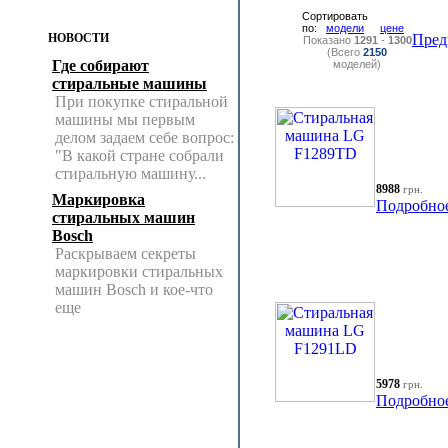
Сортировать
по:
модели
цене
НОВОСТИ
Пред
Показано
1291
-
1300
(Всего
2150
Где собирают
моделей)
стиральные машины
При покупке стиральной
машины мы первым
делом задаем себе вопрос:
"В какой стране собрали
стиральную машину...
8988
грн.
Маркировка
Подробно
стиральных машин
Bosch
Раскрываем секреты
маркировки стиральных
машин Bosch и кое-что
еще
5978
грн.
Подробно