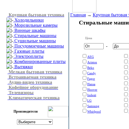
Крупная бытовая техника
Главная
→
Крупная бытовая 
Холодильники
Стиральные маш
Морозильные камеры
Винные шкафы
Стиральные машины
Цена
Сушильные машины
Посудомоечные машины
-
Газовые плиты
Электроплиты
AEG
Комбинированные плиты
Ariston
Вытяжки
Beko
Мелкая бытовая техника
Candy
Встраиваемая техника
Fagor
Аудио-видео техника
Hansa
Кофейное оборудование
Hoover
Телевизоры
Indesit
Климатическая техника
LG
Samsung
Производители
Whirlpool