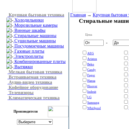
Крупная бытовая техника
Главная
→
Крупная бытовая 
Холодильники
Стиральные маш
Морозильные камеры
Винные шкафы
Цена
Стиральные машины
Сушильные машины
-
Посудомоечные машины
Газовые плиты
AEG
Электроплиты
Ariston
Комбинированные плиты
Beko
Вытяжки
Candy
Мелкая бытовая техника
Fagor
Встраиваемая техника
Hansa
Аудио-видео техника
Hoover
Кофейное оборудование
Indesit
Телевизоры
Климатическая техника
LG
Samsung
Whirlpool
Производители