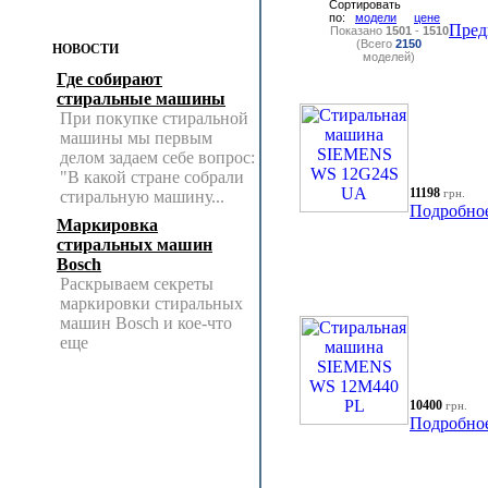
Сортировать
по:
модели
цене
Пред
Показано
1501
-
1510
(Всего
2150
НОВОСТИ
моделей)
Где собирают
стиральные машины
При покупке стиральной
машины мы первым
делом задаем себе вопрос:
"В какой стране собрали
11198
грн.
стиральную машину...
Подробно
Маркировка
стиральных машин
Bosch
Раскрываем секреты
маркировки стиральных
машин Bosch и кое-что
еще
10400
грн.
Подробно