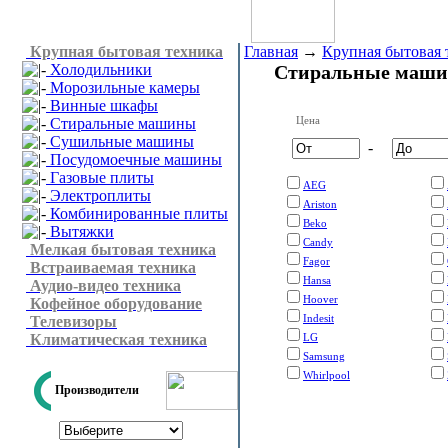
Крупная бытовая техника
Главная
→
Крупная бытовая 
Холодильники
Стиральные маш
Морозильные камеры
Винные шкафы
Цена
Стиральные машины
Сушильные машины
-
Посудомоечные машины
Газовые плиты
AEG
Электроплиты
Ariston
Комбинированные плиты
Beko
Вытяжки
Candy
Мелкая бытовая техника
Fagor
Встраиваемая техника
Hansa
Аудио-видео техника
Hoover
Кофейное оборудование
Indesit
Телевизоры
Климатическая техника
LG
Samsung
Whirlpool
Производители