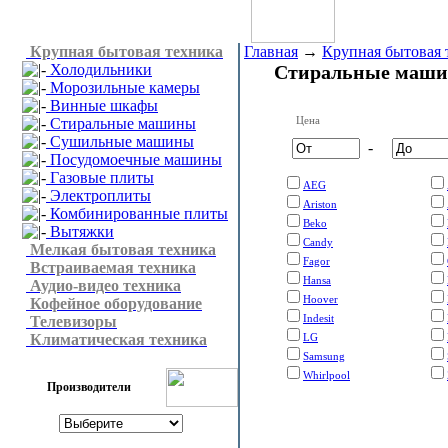
Крупная бытовая техника
Главная
→
Крупная бытовая 
Холодильники
Стиральные маш
Морозильные камеры
Винные шкафы
Цена
Стиральные машины
Сушильные машины
-
Посудомоечные машины
Газовые плиты
AEG
Электроплиты
Ariston
Комбинированные плиты
Beko
Вытяжки
Candy
Мелкая бытовая техника
Fagor
Встраиваемая техника
Hansa
Аудио-видео техника
Hoover
Кофейное оборудование
Indesit
Телевизоры
Климатическая техника
LG
Samsung
Whirlpool
Производители