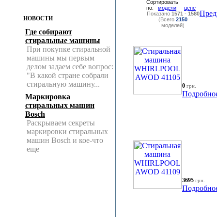
Сортировать
по:
модели
цене
Пред
Показано
1571
-
1580
НОВОСТИ
(Всего
2150
моделей)
Где собирают
стиральные машины
При покупке стиральной
машины мы первым
делом задаем себе вопрос:
"В какой стране собрали
стиральную машину...
0
грн.
Подробно
Маркировка
стиральных машин
Bosch
Раскрываем секреты
маркировки стиральных
машин Bosch и кое-что
еще
3695
грн.
Подробно