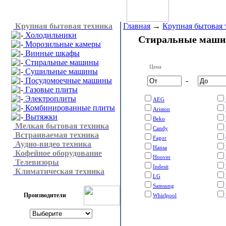
Крупная бытовая техника
Главная
→
Крупная бытовая 
Холодильники
Стиральные маш
Морозильные камеры
Винные шкафы
Стиральные машины
Цена
Сушильные машины
Посудомоечные машины
-
Газовые плиты
Электроплиты
AEG
Комбинированные плиты
Ariston
Вытяжки
Beko
Мелкая бытовая техника
Candy
Встраиваемая техника
Fagor
Аудио-видео техника
Hansa
Кофейное оборудование
Hoover
Телевизоры
Indesit
Климатическая техника
LG
Samsung
Производители
Whirlpool