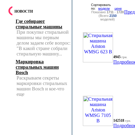
Сортировать
по:
модели
цене
НОВОСТИ
Пред
Показано
1711
-
1720
(Всего
2150
моделей)
Где собирают
стиральные машины
При покупке стиральной
машины мы первым
делом задаем себе вопрос:
"В какой стране собрали
стиральную машину...
4945
грн.
Маркировка
Подробно
стиральных машин
Bosch
Раскрываем секреты
маркировки стиральных
машин Bosch и кое-что
еще
142518
грн.
Подробно