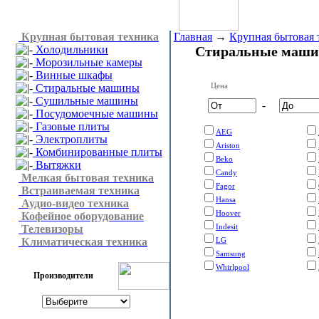
Крупная бытовая техника
Главная
→
Крупная бытовая 
Холодильники
Стиральные маш
Морозильные камеры
Винные шкафы
Цена
Стиральные машины
Сушильные машины
-
Посудомоечные машины
Газовые плиты
AEG
Электроплиты
Ariston
Комбинированные плиты
Beko
Вытяжки
Candy
Мелкая бытовая техника
Fagor
Встраиваемая техника
Hansa
Аудио-видео техника
Hoover
Кофейное оборудование
Indesit
Телевизоры
Климатическая техника
LG
Samsung
Whirlpool
Производители