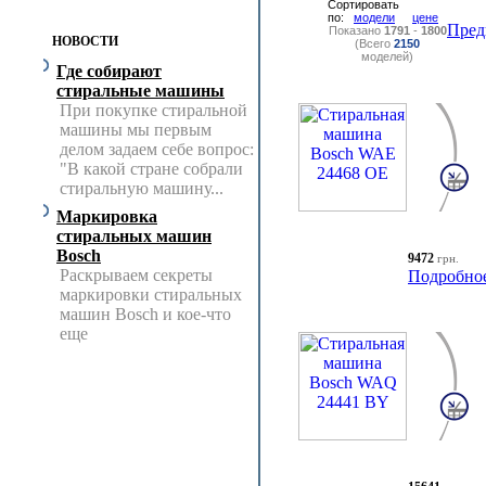
Сортировать
по:
модели
цене
Пред
Показано
1791
-
1800
НОВОСТИ
(Всего
2150
моделей)
Где собирают
стиральные машины
При покупке стиральной
машины мы первым
делом задаем себе вопрос:
"В какой стране собрали
стиральную машину...
Маркировка
стиральных машин
Bosch
9472
грн.
Раскрываем секреты
Подробно
маркировки стиральных
машин Bosch и кое-что
еще