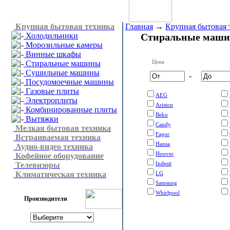
Крупная бытовая техника
Главная
→
Крупная бытовая 
Холодильники
Стиральные маш
Морозильные камеры
Винные шкафы
Цена
Стиральные машины
Сушильные машины
-
Посудомоечные машины
Газовые плиты
AEG
Электроплиты
Ariston
Комбинированные плиты
Beko
Вытяжки
Candy
Мелкая бытовая техника
Fagor
Встраиваемая техника
Hansa
Аудио-видео техника
Hoover
Кофейное оборудование
Indesit
Телевизоры
Климатическая техника
LG
Samsung
Whirlpool
Производители