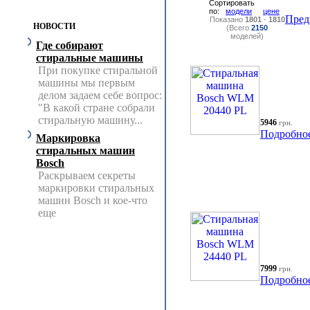
Сортировать
по:
модели
цене
Пред
Показано
1801
-
1810
НОВОСТИ
(Всего
2150
моделей)
Где собирают
стиральные машины
При покупке стиральной
машины мы первым
делом задаем себе вопрос:
"В какой стране собрали
стиральную машину...
5946
грн.
Подробно
Маркировка
стиральных машин
Bosch
Раскрываем секреты
маркировки стиральных
машин Bosch и кое-что
еще
7999
грн.
Подробно