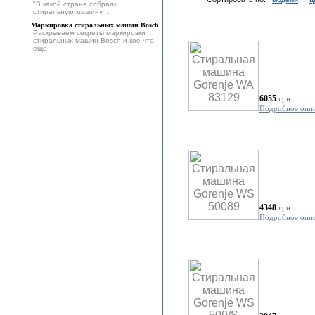
"В какой стране собрали
стиральную машину...
Маркировка стиральных машин Bosch
Раскрываем секреты маркировки
стиральных машин Bosch и кое-что
еще
6055
грн.
Подробное опи
4348
грн.
Подробное опи