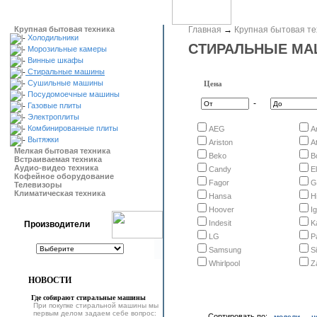
Крупная бытовая техника
Главная
→
Крупная бытовая те
Холодильники
СТИРАЛЬНЫЕ М
Морозильные камеры
Винные шкафы
Стиральные машины
Сушильные машины
Цена
Посудомоечные машины
-
Газовые плиты
Электроплиты
Комбинированные плиты
AEG
A
Вытяжки
Ariston
At
Мелкая бытовая техника
Beko
B
Встраиваемая техника
Аудио-видео техника
Candy
E
Кофейное оборудование
Fagor
G
Телевизоры
Климатическая техника
Hansa
H
Hoover
I
Indesit
K
Производители
LG
P
Samsung
S
Whirlpool
Z
НОВОСТИ
Где собирают стиральные машины
При покупке стиральной машины мы
первым делом задаем себе вопрос:
Сортировать по:
модели
ц