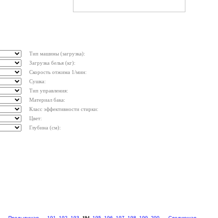
Тип машины (загрузка):
Загрузка белья (кг):
Скорость отжима 1/мин:
Сушка:
Тип управления:
Материал бака:
Класс эффективности стирки:
Цвет:
Глубина (см):
Предыдущая
...
191
192
193
194
195
196
197
198
199
200
...
Следующая