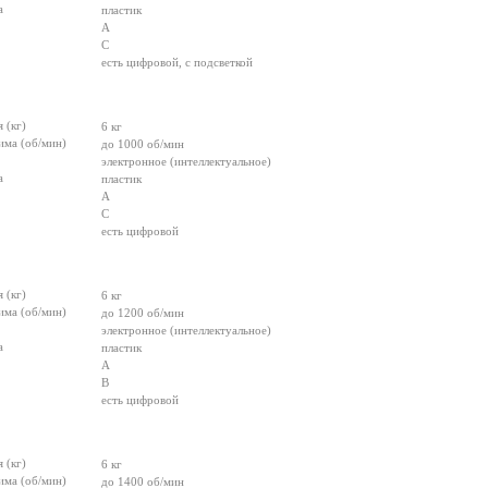
а
пластик
A
C
есть цифровой, с подсветкой
 (кг)
6 кг
има (об/мин)
до 1000 об/мин
электронное (интеллектуальное)
а
пластик
A
C
есть цифровой
 (кг)
6 кг
има (об/мин)
до 1200 об/мин
электронное (интеллектуальное)
а
пластик
A
B
есть цифровой
 (кг)
6 кг
има (об/мин)
до 1400 об/мин