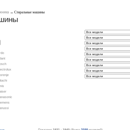
хника
→
Стиральные машины
АШИНЫ
rdo
lant
osch
lectrolux
orenje
itachi
gnis
aiser
anasonic
iemens
anussi
Показано
1931
-
1940
(Всего
2150
моделей)
ене