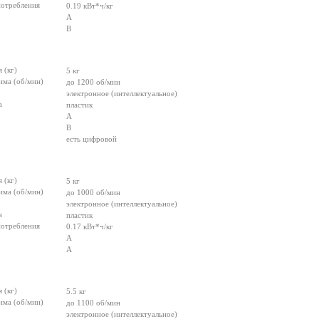
потребления
0.19 кВт*ч/кг
A
B
 (кг)
5 кг
има (об/мин)
до 1200 об/мин
электронное (интеллектуальное)
а
пластик
A
B
есть цифровой
 (кг)
5 кг
има (об/мин)
до 1000 об/мин
электронное (интеллектуальное)
а
пластик
потребления
0.17 кВт*ч/кг
A
A
 (кг)
5.5 кг
има (об/мин)
до 1100 об/мин
электронное (интеллектуальное)