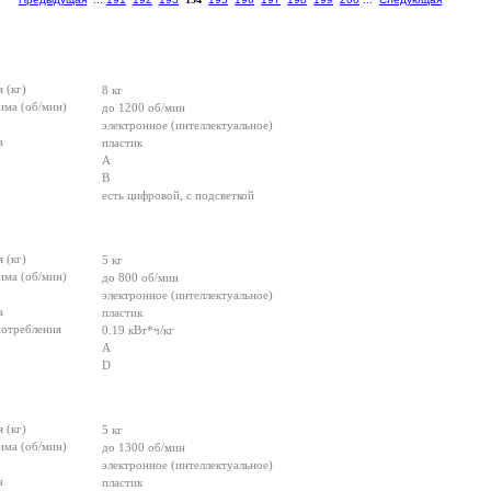
 (кг)
8 кг
има (об/мин)
до 1200 об/мин
электронное (интеллектуальное)
а
пластик
A
B
есть цифровой, с подсветкой
 (кг)
5 кг
има (об/мин)
до 800 об/мин
электронное (интеллектуальное)
а
пластик
потребления
0.19 кВт*ч/кг
A
D
 (кг)
5 кг
има (об/мин)
до 1300 об/мин
электронное (интеллектуальное)
а
пластик