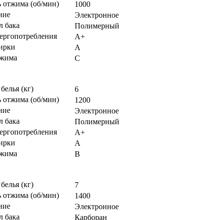
 отжима (об/мин)
1000
ние
Электронное
л бака
Полимерный
нергопотребления
A+
тирки
A
тжима
C
 белья (кг)
6
 отжима (об/мин)
1200
ние
Электронное
л бака
Полимерный
нергопотребления
A+
тирки
A
тжима
B
 белья (кг)
7
 отжима (об/мин)
1400
ние
Электронное
л бака
Карборан