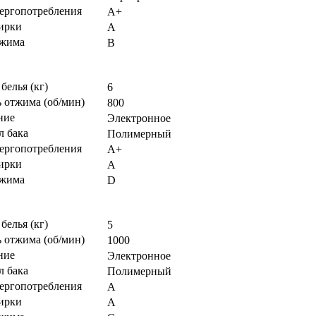
нергопотребления
А+
тирки
А
тжима
В
 белья (кг)
6
 отжима (об/мин)
800
ние
Электронное
л бака
Полимерный
нергопотребления
A+
тирки
A
тжима
D
 белья (кг)
5
 отжима (об/мин)
1000
ние
Электронное
л бака
Полимерный
нергопотребления
A
тирки
A