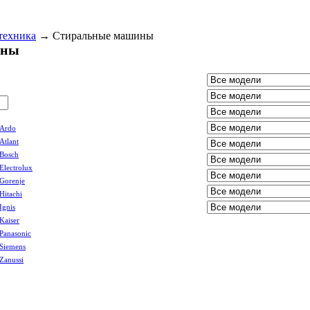
техника
→
Стиральные машины
ины
Ardo
Atlant
Bosch
Electrolux
Gorenje
Hitachi
Ignis
Kaiser
Panasonic
Siemens
Zanussi