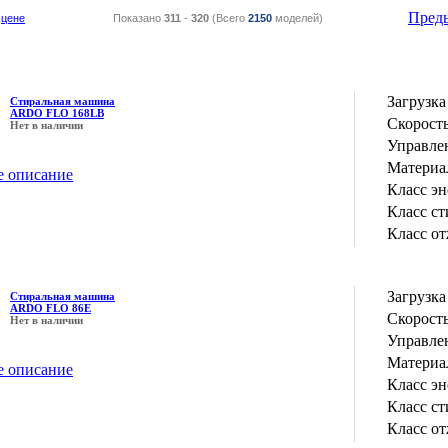
Пред
цене
Показано
311
-
320
(Всего
2150
моделей)
Загрузка
Стиральная машина
ARDO FLO 168LB
Скорость
Нет в наличии
Управле
Материа
е описание
Класс э
Класс с
Класс о
Загрузка
Стиральная машина
ARDO FLO 86E
Скорость
Нет в наличии
Управле
Материа
е описание
Класс э
Класс с
Класс о