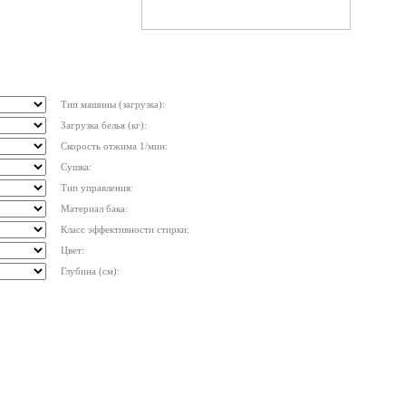
Тип машины (загрузка):
Загрузка белья (кг):
Скорость отжима 1/мин:
Сушка:
Тип управления:
Материал бака:
Класс эффективности стирки:
Цвет:
Глубина (см):