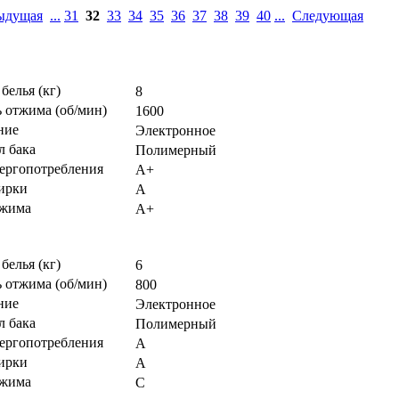
ыдущая
...
31
32
33
34
35
36
37
38
39
40
...
Следующая
 белья (кг)
8
 отжима (об/мин)
1600
ние
Электронное
л бака
Полимерный
нергопотребления
А+
тирки
А
тжима
А+
 белья (кг)
6
 отжима (об/мин)
800
ние
Электронное
л бака
Полимерный
нергопотребления
А
тирки
А
тжима
С