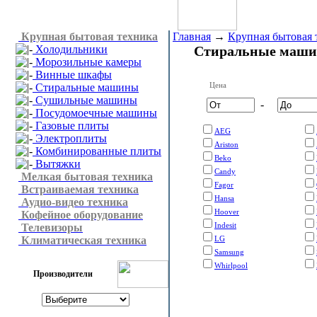
Крупная бытовая техника
Главная
→
Крупная бытовая 
Холодильники
Стиральные маш
Морозильные камеры
Винные шкафы
Цена
Стиральные машины
Сушильные машины
-
Посудомоечные машины
Газовые плиты
AEG
Электроплиты
Ariston
Комбинированные плиты
Beko
Вытяжки
Candy
Мелкая бытовая техника
Fagor
Встраиваемая техника
Hansa
Аудио-видео техника
Hoover
Кофейное оборудование
Indesit
Телевизоры
Климатическая техника
LG
Samsung
Whirlpool
Производители