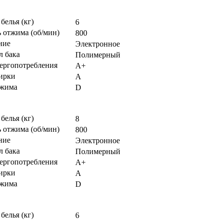
 белья (кг)
6
 отжима (об/мин)
800
ние
Электронное
л бака
Полимерный
нергопотребления
А+
тирки
А
тжима
D
 белья (кг)
8
 отжима (об/мин)
800
ние
Электронное
л бака
Полимерный
нергопотребления
А+
тирки
А
тжима
D
 белья (кг)
6