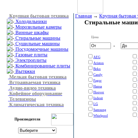
Крупная бытовая техника
Главная
→
Крупная бытовая 
Холодильники
Стиральные маш
Морозильные камеры
Винные шкафы
Цена
Стиральные машины
Сушильные машины
-
Посудомоечные машины
Газовые плиты
AEG
Электроплиты
Ariston
Комбинированные плиты
Beko
Вытяжки
Candy
Мелкая бытовая техника
Fagor
Встраиваемая техника
Hansa
Аудио-видео техника
Hoover
Кофейное оборудование
Indesit
Телевизоры
Климатическая техника
LG
Samsung
Whirlpool
Производители