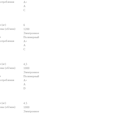
потребления
A+
A
C
 (кг)
6
има (об/мин)
1200
Электронное
а
Полимерный
потребления
А+
А
С
 (кг)
4,5
има (об/мин)
1000
Электронное
а
Полимерный
потребления
А+
А
D
 (кг)
4.5
има (об/мин)
1000
Электронное