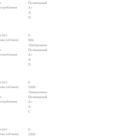
а
Полимерный
потребления
А+
А
D
 (кг)
6
има (об/мин)
800
Электронное
а
Полимерный
потребления
А+
А
D
 (кг)
6
има (об/мин)
1000
Электронное
а
Полимерный
потребления
А+
А
С
 (кг)
6
има (об/мин)
1000