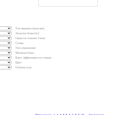
Тип машины (загрузка):
Загрузка белья (кг):
Скорость отжима 1/мин:
Сушка:
Тип управления:
Материал бака:
Класс эффективности стирки:
Цвет:
Глубина (см):
Предыдущая
1
2
3
4
5
6
7
8
9
10
...
Следующая