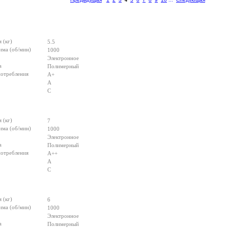
 (кг)
5.5
има (об/мин)
1000
Электронное
а
Полимерный
потребления
А+
А
С
 (кг)
7
има (об/мин)
1000
Электронное
а
Полимерный
потребления
А++
А
С
 (кг)
6
има (об/мин)
1000
Электронное
а
Полимерный