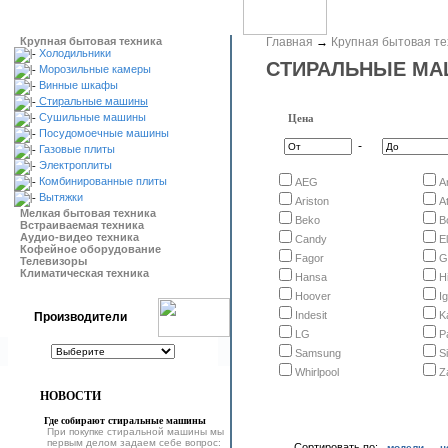
Крупная бытовая техника
Главная
→
Крупная бытовая те
Холодильники
СТИРАЛЬНЫЕ М
Морозильные камеры
Винные шкафы
Стиральные машины
Сушильные машины
Цена
Посудомоечные машины
-
Газовые плиты
Электроплиты
Комбинированные плиты
AEG
A
Вытяжки
Ariston
At
Мелкая бытовая техника
Beko
B
Встраиваемая техника
Аудио-видео техника
Candy
E
Кофейное оборудование
Fagor
G
Телевизоры
Климатическая техника
Hansa
H
Hoover
I
Indesit
K
Производители
LG
P
Samsung
S
Whirlpool
Z
НОВОСТИ
Где собирают стиральные машины
При покупке стиральной машины мы
первым делом задаем себе вопрос:
Сортировать по:
модели
ц