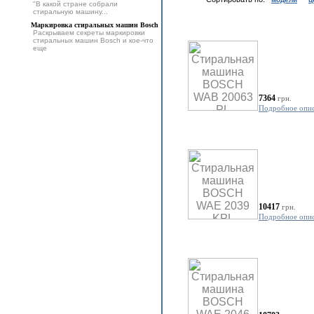
"В какой стране собрали
стиральную машину...
Маркировка стиральных машин Bosch
Раскрываем секреты маркировки
стиральных машин Bosch и кое-что
еще
7364
грн.
Подробное опи
10417
грн.
Подробное опи