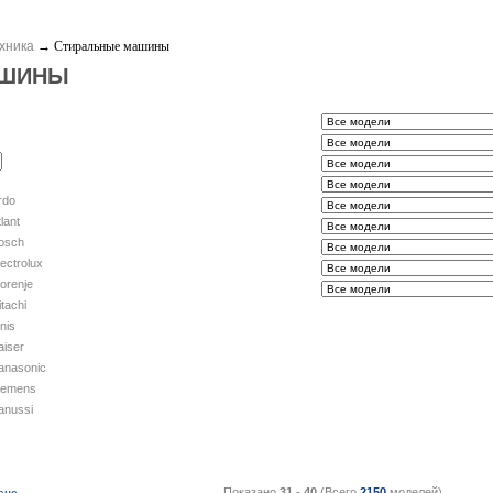
хника
→
Стиральные машины
АШИНЫ
rdo
lant
osch
lectrolux
orenje
itachi
gnis
aiser
anasonic
iemens
anussi
Показано
31
-
40
(Всего
2150
моделей)
ене