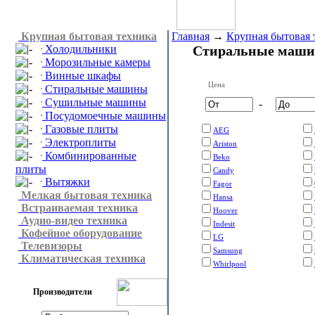
Крупная бытовая техника
Главная
→
Крупная бытовая 
Холодильники
Стиральные маш
Морозильные камеры
Винные шкафы
Цена
Стиральные машины
Сушильные машины
-
Посудомоечные машины
Газовые плиты
AEG
Электроплиты
Ariston
Комбинированные
Beko
плиты
Candy
Вытяжки
Fagor
Мелкая бытовая техника
Hansa
Встраиваемая техника
Hoover
Аудио-видео техника
Indesit
Кофейное оборудование
LG
Телевизоры
Samsung
Климатическая техника
Whirlpool
Производители