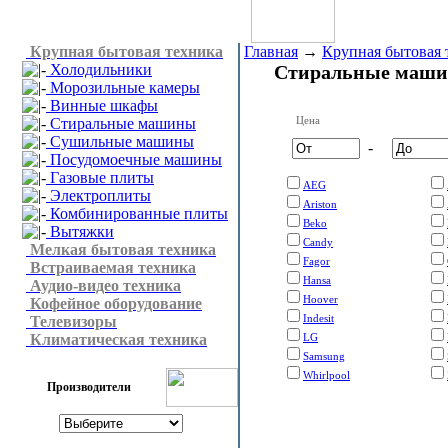
Крупная бытовая техника
Главная
→
Крупная бытовая 
Холодильники
Стиральные маш
Морозильные камеры
Винные шкафы
Цена
Стиральные машины
Сушильные машины
-
Посудомоечные машины
Газовые плиты
AEG
Электроплиты
Ariston
Комбинированные плиты
Beko
Вытяжки
Candy
Мелкая бытовая техника
Fagor
Встраиваемая техника
Hansa
Аудио-видео техника
Hoover
Кофейное оборудование
Indesit
Телевизоры
Климатическая техника
LG
Samsung
Whirlpool
Производители