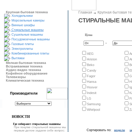
Крупная бытовая техника
Главная
→
Крупная бытовая те
Холодильники
СТИРАЛЬНЫЕ М
Морозильные камеры
Винные шкафы
Стиральные машины
Сушильные машины
Цена
Посудомоечные машины
-
Газовые плиты
Электроплиты
Комбинированные плиты
AEG
A
Вытяжки
Ariston
At
Мелкая бытовая техника
Beko
B
Встраиваемая техника
Аудио-видео техника
Candy
E
Кофейное оборудование
Fagor
G
Телевизоры
Климатическая техника
Hansa
H
Hoover
I
Indesit
K
Производители
LG
P
Samsung
S
Whirlpool
Z
НОВОСТИ
Где собирают стиральные машины
При покупке стиральной машины мы
Сортировать по:
модели
ц
первым делом задаем себе вопрос: